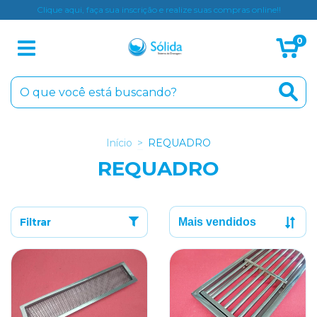
Clique aqui, faça sua inscrição e realize suas compras online!!
0
Início
>
REQUADRO
REQUADRO
Filtrar